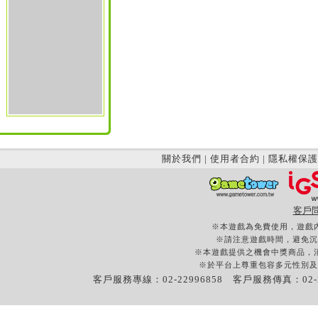
關於我們
|
使用者合約
|
隱私權保護
客戶
※本遊戲為免費使用，遊戲
※請注意遊戲時間，避免沉
※本遊戲提供之機會中獎商品，
※於平台上尊重包容多元性別及
客戶服務專線：02-22996858 客戶服務傳真：02