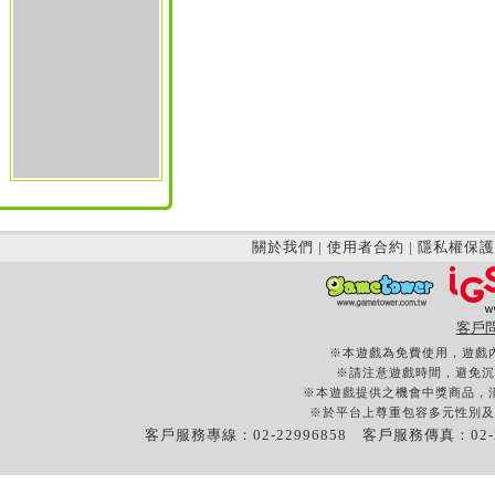
關於我們
|
使用者合約
|
隱私權保護
客戶
※本遊戲為免費使用，遊戲
※請注意遊戲時間，避免沉
※本遊戲提供之機會中獎商品，
※於平台上尊重包容多元性別及
客戶服務專線：02-22996858 客戶服務傳真：02