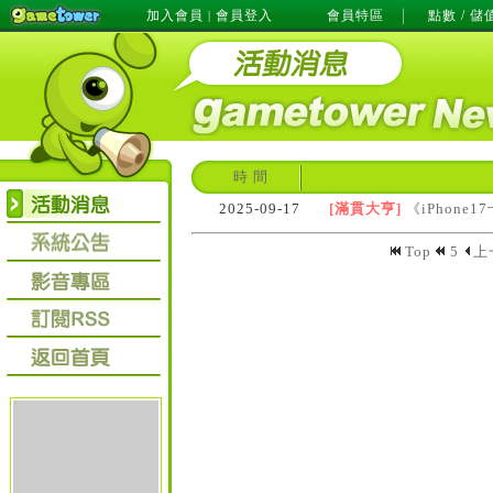
加入會員
會員登入
會員特區
點數 / 儲
|
時 間
2025-09-17
[滿貫大亨]
《iPhon
Top
5
上