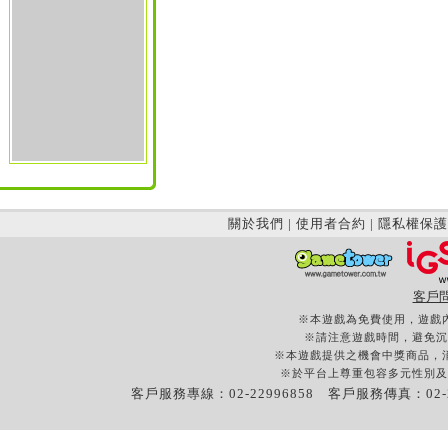
關於我們
|
使用者合約
|
隱私權保護
客戶
※本遊戲為免費使用，遊戲
※請注意遊戲時間，避免沉
※本遊戲提供之機會中獎商品，
※於平台上尊重包容多元性別及
客戶服務專線：02-22996858 客戶服務傳真：02