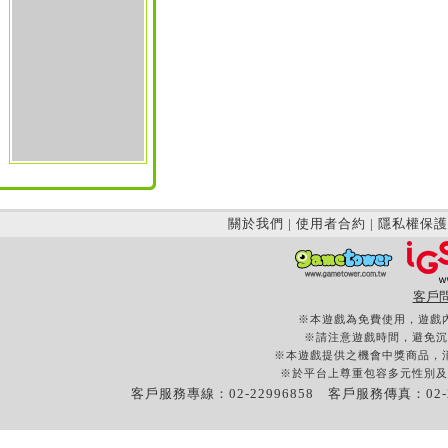
關於我們
|
使用者合約
|
隱私權保護
客戶
※本遊戲為免費使用，遊戲
※請注意遊戲時間，避免沉
※本遊戲提供之機會中獎商品，
※於平台上尊重包容多元性別及
客戶服務專線：02-22996858 客戶服務傳真：02