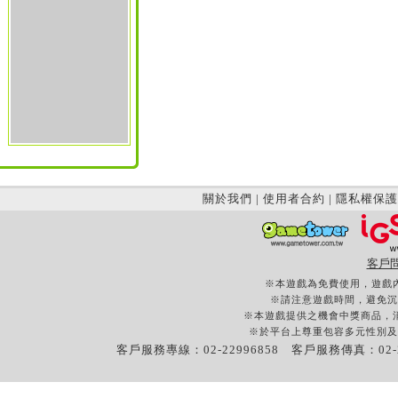
關於我們
|
使用者合約
|
隱私權保護
客戶
※本遊戲為免費使用，遊戲
※請注意遊戲時間，避免沉
※本遊戲提供之機會中獎商品，
※於平台上尊重包容多元性別及
客戶服務專線：02-22996858 客戶服務傳真：02