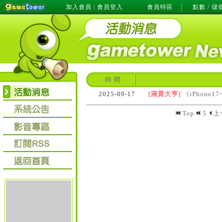
加入會員
會員登入
會員特區
點數 / 儲
|
時 間
2025-09-17
[滿貫大亨]
《iPhon
Top
5
上