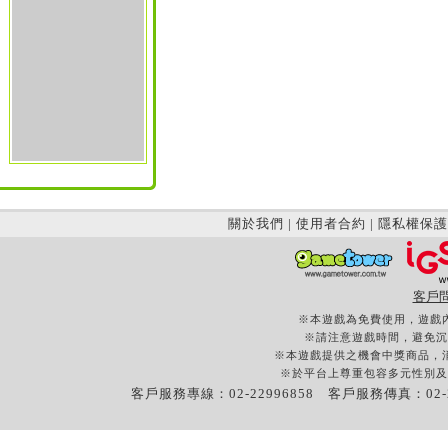
關於我們
|
使用者合約
|
隱私權保護
客戶
※本遊戲為免費使用，遊戲
※請注意遊戲時間，避免沉
※本遊戲提供之機會中獎商品，
※於平台上尊重包容多元性別及
客戶服務專線：02-22996858 客戶服務傳真：02