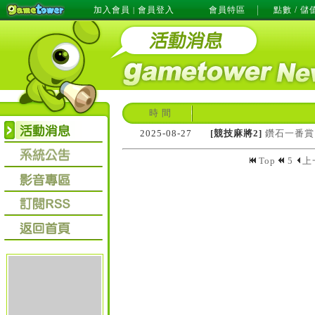
加入會員
會員登入
會員特區
點數 / 儲
|
時 間
2025-08-27
[競技麻將2]
鑽石一番賞！
Top
5
上