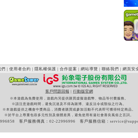
我們
|
使用者合約
|
隱私權保護
|
合作提案
|
網站導覽
|
聯絡我們
|
網頁安
客戶問題回報
|
行動版官網
※本遊戲為免費使用，遊戲內另提供購買虛擬遊戲幣、物品等付費服務。
※請注意遊戲時間，避免沉迷及不得為賭博、違反法令或類似之行為。
※本遊戲提供之機會中獎商品，消費者購買或參加活動不代表即可獲得特定商品。
※於平台上尊重包容多元性別及個體差異，避免使用有違社會善良風俗之言詞。
996858 客戶服務傳真：02-22996996 客戶服務信箱：
service@supp