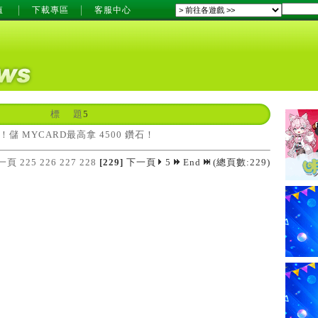
值
下載專區
客服中心
標 題
5
儲 MYCARD最高拿 4500 鑽石！
一頁
225
226
227
228
[229]
下一頁
5
End
(總頁數:229)