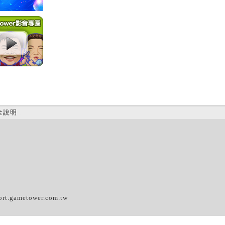
全說明
(B)
ort.gametower.com.tw