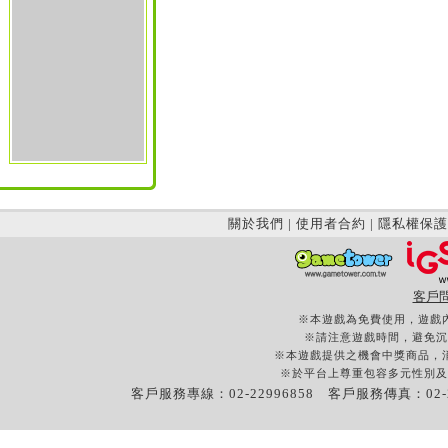
關於我們
|
使用者合約
|
隱私權保護
客戶
※本遊戲為免費使用，遊戲
※請注意遊戲時間，避免沉
※本遊戲提供之機會中獎商品，
※於平台上尊重包容多元性別及
客戶服務專線：02-22996858 客戶服務傳真：02