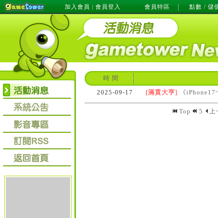
加入會員
會員登入
會員特區
點數 / 儲
|
時 間
2025-09-17
[滿貫大亨]
《iPhon
Top
5
上