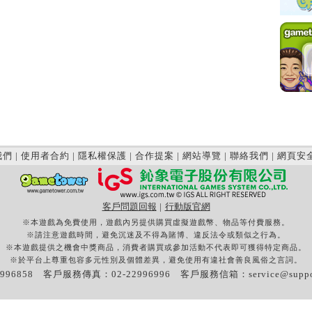
我們
|
使用者合約
|
隱私權保護
|
合作提案
|
網站導覽
|
聯絡我們
|
網頁安
客戶問題回報
|
行動版官網
※本遊戲為免費使用，遊戲內另提供購買虛擬遊戲幣、物品等付費服務。
※請注意遊戲時間，避免沉迷及不得為賭博、違反法令或類似之行為。
※本遊戲提供之機會中獎商品，消費者購買或參加活動不代表即可獲得特定商品。
※於平台上尊重包容多元性別及個體差異，避免使用有違社會善良風俗之言詞。
996858 客戶服務傳真：02-22996996 客戶服務信箱：
service@supp