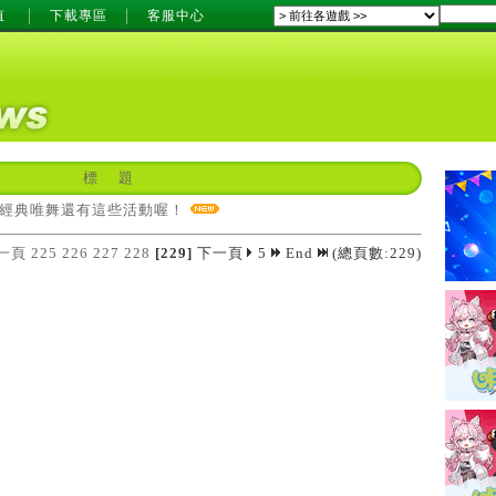
值
下載專區
客服中心
標 題
06經典唯舞還有這些活動喔！
一頁
225
226
227
228
[229]
下一頁
5
End
(總頁數:229)