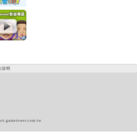
全說明
(C)
ort.gametower.com.tw