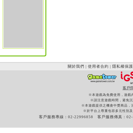
關於我們
|
使用者合約
|
隱私權保護
客戶
※本遊戲為免費使用，遊戲
※請注意遊戲時間，避免沉
※本遊戲提供之機會中獎商品，
※於平台上尊重包容多元性別及
客戶服務專線：02-22996858 客戶服務傳真：02