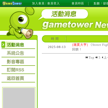
加入會員
會員登入
會員特區
點數 / 儲
|
時 間
[滿貫大亨]
《Street 
2025-08-13
回饋！
Top
5
上