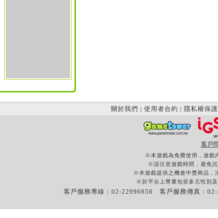
關於我們
|
使用者合約
|
隱私權保護
客戶
※本遊戲為免費使用，遊戲
※請注意遊戲時間，避免沉
※本遊戲提供之機會中獎商品，
※於平台上尊重包容多元性別及
客戶服務專線：02-22996858 客戶服務傳真：02