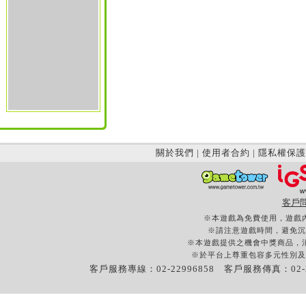
關於我們
|
使用者合約
|
隱私權保護
客戶
※本遊戲為免費使用，遊戲
※請注意遊戲時間，避免沉
※本遊戲提供之機會中獎商品，
※於平台上尊重包容多元性別及
客戶服務專線：02-22996858 客戶服務傳真：02