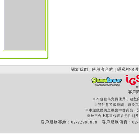
關於我們
|
使用者合約
|
隱私權保護
客戶
※本遊戲為免費使用，遊戲
※請注意遊戲時間，避免沉
※本遊戲提供之機會中獎商品，
※於平台上尊重包容多元性別及
客戶服務專線：02-22996858 客戶服務傳真：02