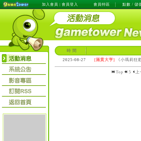
加入會員
會員登入
會員特區
點數 / 儲
|
時 間
2025-08-27
[滿貫大亨]
《小瑪莉狂
Top
5
上