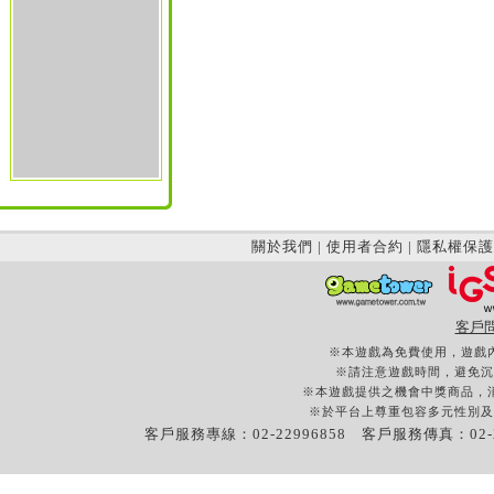
關於我們
|
使用者合約
|
隱私權保護
客戶
※本遊戲為免費使用，遊戲
※請注意遊戲時間，避免沉
※本遊戲提供之機會中獎商品，
※於平台上尊重包容多元性別及
客戶服務專線：02-22996858 客戶服務傳真：02