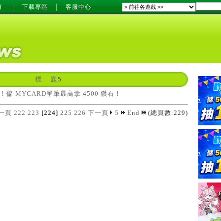
值
下載專區
客服中心
標 題
5
儲 MYCARD單筆最高拿 4500 鑽石！
一頁
222
223
[224]
225
226
下一頁
5
End
(總頁數:229)