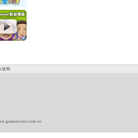
全說明
(D)
ort.gametower.com.tw