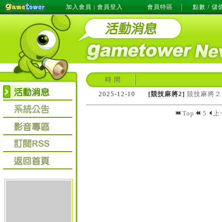
加入會員
會員登入
會員特區
點數 / 儲
|
時 間
2025-12-10
[競技麻將2]
競技麻將２！
Top
5
上