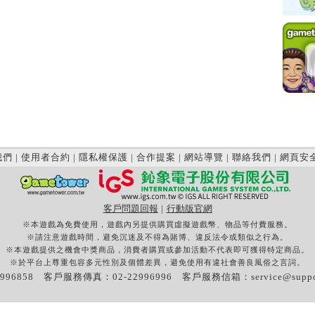
我們
|
使用者合約
|
隱私權保護
|
合作提案
|
網站導覽
|
聯絡我們
|
網頁安
客戶問題回報
|
行動版官網
※本遊戲為免費使用，遊戲內另提供購買虛擬遊戲幣、物品等付費服務。
※請注意遊戲時間，避免沉迷及不得為賭博、違反法令或類似之行為。
※本遊戲提供之機會中獎商品，消費者購買或參加活動不代表即可獲得特定商品。
※於平台上尊重包容多元性別及個體差異，避免使用有違社會善良風俗之言詞。
996858 客戶服務傳真：02-22996996 客戶服務信箱：
service@supp