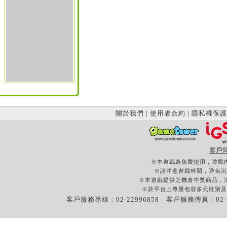
關於我們
|
使用者合約
|
隱私權保護
客戶
※本遊戲為免費使用，遊戲
※請注意遊戲時間，避免沉
※本遊戲提供之機會中獎商品，
※於平台上尊重包容多元性別及
客戶服務專線：02-22996858 客戶服務傳真：02