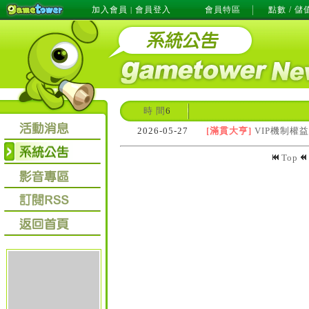
加入會員
會員登入
會員特區
點數 / 儲
|
時 間
6
2026-05-27
[滿貫大亨]
VIP機制權
Top