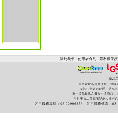
關於我們
|
使用者合約
|
隱私權保護
客戶
※本遊戲為免費使用，遊戲
※請注意遊戲時間，避免沉
※本遊戲提供之機會中獎商品，
※於平台上尊重包容多元性別及
客戶服務專線：02-22996858 客戶服務傳真：02