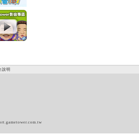
全說明
(C)
ort.gametower.com.tw