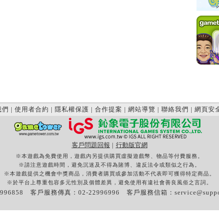
我們
|
使用者合約
|
隱私權保護
|
合作提案
|
網站導覽
|
聯絡我們
|
網頁安
客戶問題回報
|
行動版官網
※本遊戲為免費使用，遊戲內另提供購買虛擬遊戲幣、物品等付費服務。
※請注意遊戲時間，避免沉迷及不得為賭博、違反法令或類似之行為。
※本遊戲提供之機會中獎商品，消費者購買或參加活動不代表即可獲得特定商品。
※於平台上尊重包容多元性別及個體差異，避免使用有違社會善良風俗之言詞。
996858 客戶服務傳真：02-22996996 客戶服務信箱：
service@supp