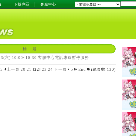
值
下載專區
客服中心
標 題
9/13(六) 10:00~10:30 客服中心電話專線暫停服務
5
上一頁
20
21
[22]
23
24
下一頁
5
End
(總頁數:130)