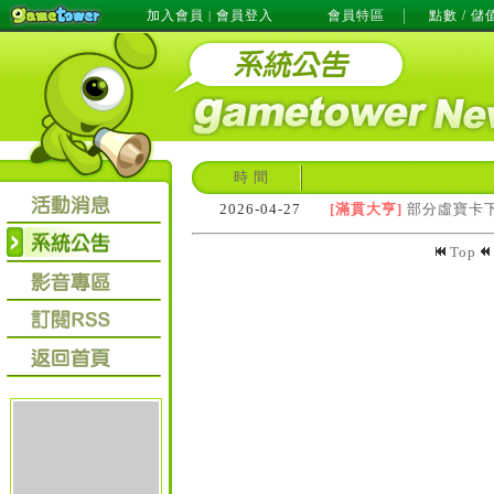
加入會員
會員登入
會員特區
點數 / 儲
|
時 間
2026-04-27
[滿貫大亨]
部分虛寶卡
Top