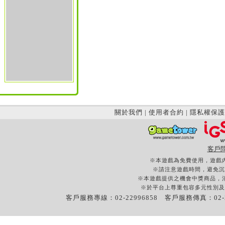
關於我們
|
使用者合約
|
隱私權保護
客戶
※本遊戲為免費使用，遊戲
※請注意遊戲時間，避免沉
※本遊戲提供之機會中獎商品，
※於平台上尊重包容多元性別及
客戶服務專線：02-22996858 客戶服務傳真：02