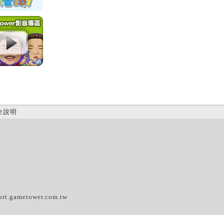
全說明
(D)
ort.gametower.com.tw