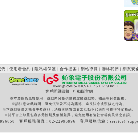
我們
|
使用者合約
|
隱私權保護
|
合作提案
|
網站導覽
|
聯絡我們
|
網頁安
客戶問題回報
|
行動版官網
※本遊戲為免費使用，遊戲內另提供購買虛擬遊戲幣、物品等付費服務。
※請注意遊戲時間，避免沉迷及不得為賭博、違反法令或類似之行為。
※本遊戲提供之機會中獎商品，消費者購買或參加活動不代表即可獲得特定商品。
※於平台上尊重包容多元性別及個體差異，避免使用有違社會善良風俗之言詞。
996858 客戶服務傳真：02-22996996 客戶服務信箱：
service@supp