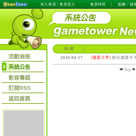
加入會員
會員登入
會員特區
點數 / 儲
|
時 間
2026-04-27
[滿貫大亨]
部分虛寶卡
Top