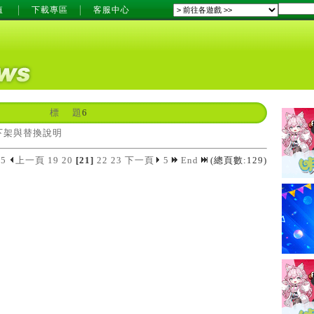
值
下載專區
客服中心
標 題
6
下架與替換說明
5
上一頁
19
20
[21]
22
23
下一頁
5
End
(總頁數:129)