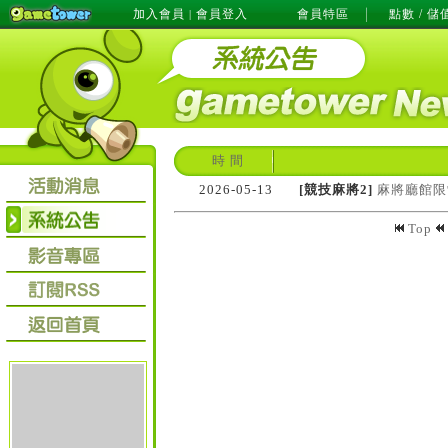
加入會員
會員登入
會員特區
點數 / 儲
|
時 間
2026-05-13
[競技麻將2]
麻將廳館限
Top