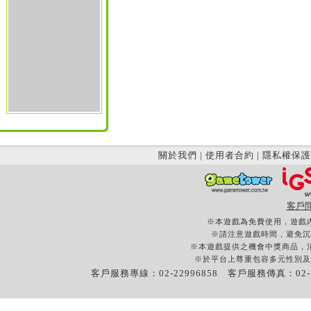
關於我們
|
使用者合約
|
隱私權保護
客戶
※本遊戲為免費使用，遊戲
※請注意遊戲時間，避免沉
※本遊戲提供之機會中獎商品，
※於平台上尊重包容多元性別及
客戶服務專線：02-22996858 客戶服務傳真：02