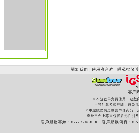
關於我們
|
使用者合約
|
隱私權保護
客戶
※本遊戲為免費使用，遊戲
※請注意遊戲時間，避免沉
※本遊戲提供之機會中獎商品，
※於平台上尊重包容多元性別及
客戶服務專線：02-22996858 客戶服務傳真：02