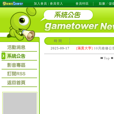
加入會員
會員登入
會員特區
點數 / 儲
|
時 間
2025-09-17
[滿貫大亨]
10月維修公
Top