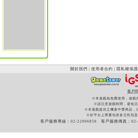
關於我們
|
使用者合約
|
隱私權保護
客戶
※本遊戲為免費使用，遊戲
※請注意遊戲時間，避免沉
※本遊戲提供之機會中獎商品，
※於平台上尊重包容多元性別及
客戶服務專線：02-22996858 客戶服務傳真：02