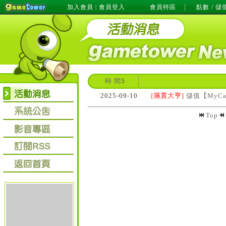
加入會員
會員登入
會員特區
點數 / 儲
|
時 間
5
2025-09-10
[滿貫大亨]
儲值【MyC
Top