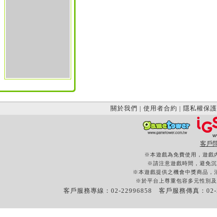
關於我們
|
使用者合約
|
隱私權保護
客戶
※本遊戲為免費使用，遊戲
※請注意遊戲時間，避免沉
※本遊戲提供之機會中獎商品，
※於平台上尊重包容多元性別及
客戶服務專線：02-22996858 客戶服務傳真：02