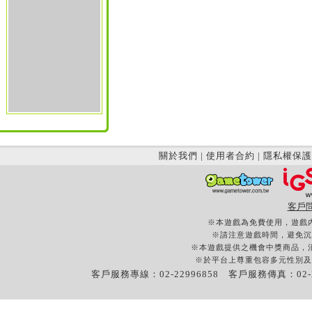
關於我們
|
使用者合約
|
隱私權保護
客戶
※本遊戲為免費使用，遊戲
※請注意遊戲時間，避免沉
※本遊戲提供之機會中獎商品，
※於平台上尊重包容多元性別及
客戶服務專線：02-22996858 客戶服務傳真：02