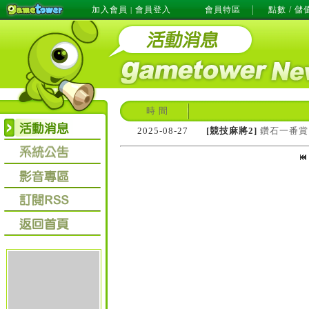
加入會員
會員登入
會員特區
點數 / 儲
|
時 間
2025-08-27
[競技麻將2]
鑽石一番賞！