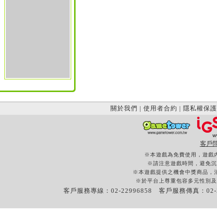
關於我們
|
使用者合約
|
隱私權保護
客戶
※本遊戲為免費使用，遊戲
※請注意遊戲時間，避免沉
※本遊戲提供之機會中獎商品，
※於平台上尊重包容多元性別及
客戶服務專線：02-22996858 客戶服務傳真：02