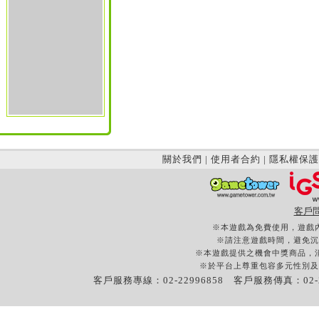
關於我們
|
使用者合約
|
隱私權保護
客戶
※本遊戲為免費使用，遊戲
※請注意遊戲時間，避免沉
※本遊戲提供之機會中獎商品，
※於平台上尊重包容多元性別及
客戶服務專線：02-22996858 客戶服務傳真：02