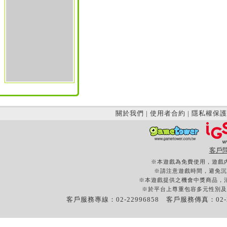
關於我們
|
使用者合約
|
隱私權保護
客戶
※本遊戲為免費使用，遊戲
※請注意遊戲時間，避免沉
※本遊戲提供之機會中獎商品，
※於平台上尊重包容多元性別及
客戶服務專線：02-22996858 客戶服務傳真：02