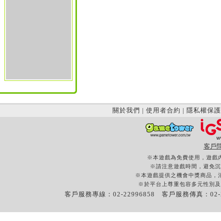
關於我們
|
使用者合約
|
隱私權保護
客戶
※本遊戲為免費使用，遊戲
※請注意遊戲時間，避免沉
※本遊戲提供之機會中獎商品，
※於平台上尊重包容多元性別及
客戶服務專線：02-22996858 客戶服務傳真：02