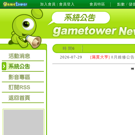
加入會員
會員登入
會員特區
點數 / 儲
|
時 間
6
2026-07-29
[滿貫大亨]
8月維修公告