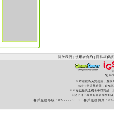
關於我們
|
使用者合約
|
隱私權保護
客戶
※本遊戲為免費使用，遊戲
※請注意遊戲時間，避免沉
※本遊戲提供之機會中獎商品，
※於平台上尊重包容多元性別及
客戶服務專線：02-22996858 客戶服務傳真：02