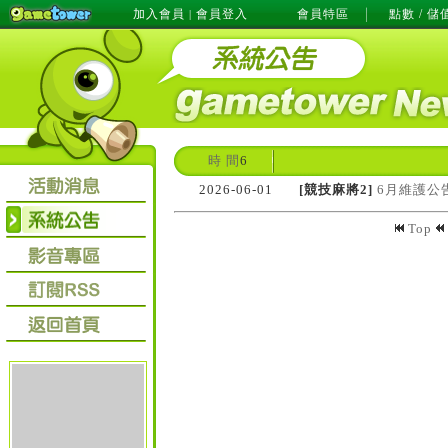
加入會員
會員登入
會員特區
點數 / 儲
|
時 間
6
2026-06-01
[競技麻將2]
6月維護公
Top