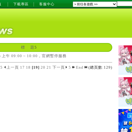
值
下載專區
客服中心
標 題
5
三) 上午 09:00 ~ 10:00，官網暫停服務
5
上一頁
17
18
[19]
20
21
下一頁
5
End
(總頁數:129)