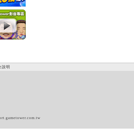
全說明
(C)
ort.gametower.com.tw