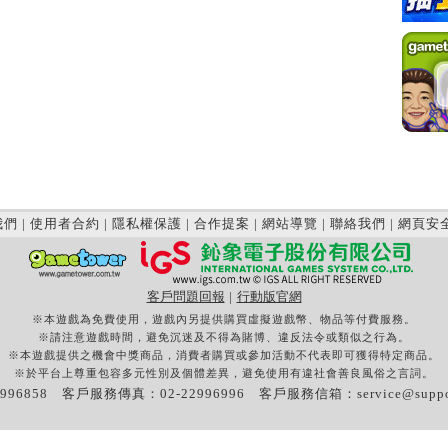
我們
|
使用者合約
|
隱私權保護
|
合作提案
|
網站導覽
|
聯絡我們
|
網頁安
客戶問題回報
|
行動版官網
※本遊戲為免費使用，遊戲內另提供購買虛擬遊戲幣、物品等付費服務。
※請注意遊戲時間，避免沉迷及不得為賭博、違反法令或類似之行為。
※本遊戲提供之機會中獎商品，消費者購買或參加活動不代表即可獲得特定商品。
※於平台上尊重包容多元性別及個體差異，避免使用有違社會善良風俗之言詞。
996858 客戶服務傳真：02-22996996 客戶服務信箱：
service@supp