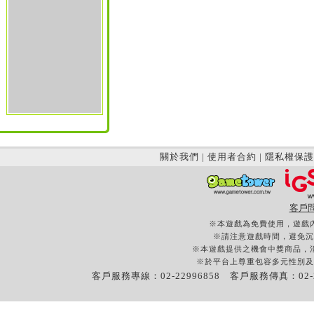
關於我們
|
使用者合約
|
隱私權保護
客戶
※本遊戲為免費使用，遊戲
※請注意遊戲時間，避免沉
※本遊戲提供之機會中獎商品，
※於平台上尊重包容多元性別及
客戶服務專線：02-22996858 客戶服務傳真：02