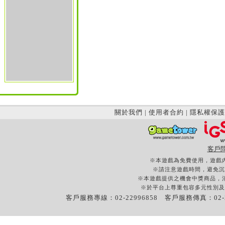
關於我們
|
使用者合約
|
隱私權保護
客戶
※本遊戲為免費使用，遊戲
※請注意遊戲時間，避免沉
※本遊戲提供之機會中獎商品，
※於平台上尊重包容多元性別及
客戶服務專線：02-22996858 客戶服務傳真：02