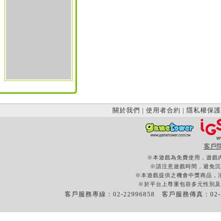
關於我們
|
使用者合約
|
隱私權保護
客戶
※本遊戲為免費使用，遊戲
※請注意遊戲時間，避免沉
※本遊戲提供之機會中獎商品，
※於平台上尊重包容多元性別及
客戶服務專線：02-22996858 客戶服務傳真：02