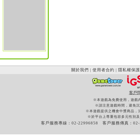
關於我們
|
使用者合約
|
隱私權保護
客戶
※本遊戲為免費使用，遊戲
※請注意遊戲時間，避免沉
※本遊戲提供之機會中獎商品，
※於平台上尊重包容多元性別及
客戶服務專線：02-22996858 客戶服務傳真：02