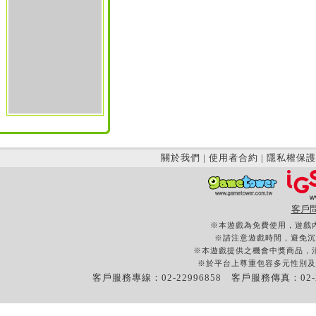
關於我們
|
使用者合約
|
隱私權保護
客戶
※本遊戲為免費使用，遊戲
※請注意遊戲時間，避免沉
※本遊戲提供之機會中獎商品，
※於平台上尊重包容多元性別及
客戶服務專線：02-22996858 客戶服務傳真：02