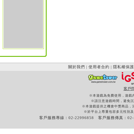
關於我們
|
使用者合約
|
隱私權保護
客戶
※本遊戲為免費使用，遊戲
※請注意遊戲時間，避免沉
※本遊戲提供之機會中獎商品，
※於平台上尊重包容多元性別及
客戶服務專線：02-22996858 客戶服務傳真：02