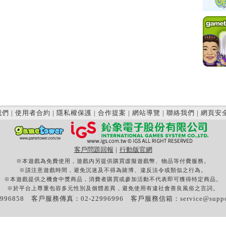
我們
|
使用者合約
|
隱私權保護
|
合作提案
|
網站導覽
|
聯絡我們
|
網頁安
客戶問題回報
|
行動版官網
※本遊戲為免費使用，遊戲內另提供購買虛擬遊戲幣、物品等付費服務。
※請注意遊戲時間，避免沉迷及不得為賭博、違反法令或類似之行為。
※本遊戲提供之機會中獎商品，消費者購買或參加活動不代表即可獲得特定商品。
※於平台上尊重包容多元性別及個體差異，避免使用有違社會善良風俗之言詞。
996858 客戶服務傳真：02-22996996 客戶服務信箱：
service@supp