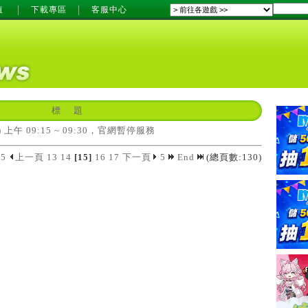
值
下載專區
客服中心
標 題
三) 上午 09:15 ~ 09:30，官網暫停服務
5
上一頁
13
14
[15]
16
17
下一頁
5
End
(總頁數:130)