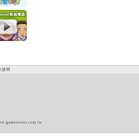
全說明
(B)
ort.gametower.com.tw