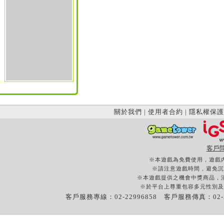
關於我們
|
使用者合約
|
隱私權保護
客戶
※本遊戲為免費使用，遊戲
※請注意遊戲時間，避免沉
※本遊戲提供之機會中獎商品，
※於平台上尊重包容多元性別及
客戶服務專線：02-22996858 客戶服務傳真：02