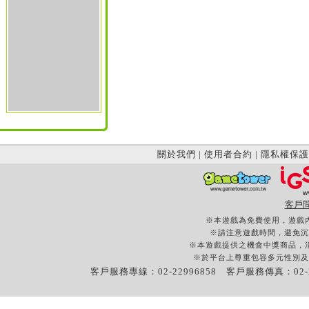
關於我們
|
使用者合約
|
隱私權保護
客戶
※本遊戲為免費使用，遊戲
※請注意遊戲時間，避免沉
※本遊戲提供之機會中獎商品，
※於平台上尊重包容多元性別及
客戶服務專線：02-22996858 客戶服務傳真：02