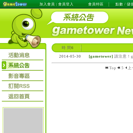
加入會員
會員登入
會員特區
點數 / 儲
|
時 間
6
2014-05-30
[gametower]
請注意！g
Top
5
上