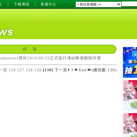
值
下載專區
客服中心
標 題
ametower將於2014/06/25正式進行凍結帳號刪除作業
一頁
126
127
128
129
[130]
下一頁
5
End
(總頁數:130)