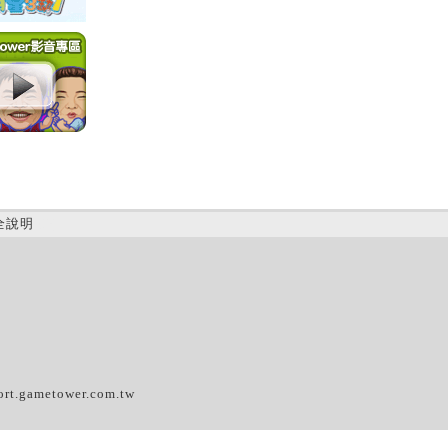
全說明
(D)
ort.gametower.com.tw