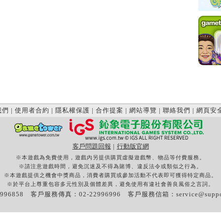
我們
|
使用者合約
|
隱私權保護
|
合作提案
|
網站導覽
|
聯絡我們
|
網頁安
客戶問題回報
|
行動版官網
※本遊戲為免費使用，遊戲內另提供購買虛擬遊戲幣、物品等付費服務。
※請注意遊戲時間，避免沉迷及不得為賭博、違反法令或類似之行為。
※本遊戲提供之機會中獎商品，消費者購買或參加活動不代表即可獲得特定商品。
※於平台上尊重包容多元性別及個體差異，避免使用有違社會善良風俗之言詞。
996858 客戶服務傳真：02-22996996 客戶服務信箱：
service@supp