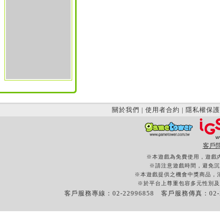
關於我們
|
使用者合約
|
隱私權保護
客戶
※本遊戲為免費使用，遊戲
※請注意遊戲時間，避免沉
※本遊戲提供之機會中獎商品，
※於平台上尊重包容多元性別及
客戶服務專線：02-22996858 客戶服務傳真：02