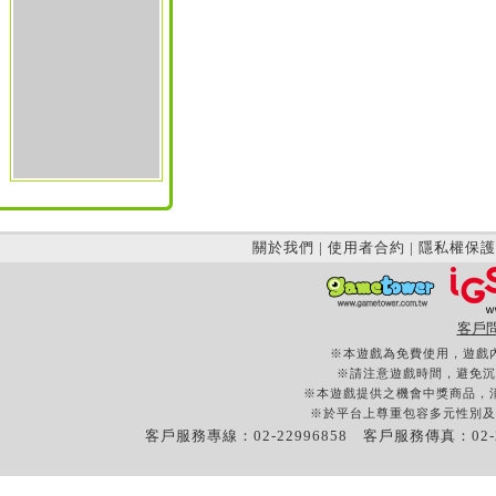
關於我們
|
使用者合約
|
隱私權保護
客戶
※本遊戲為免費使用，遊戲
※請注意遊戲時間，避免沉
※本遊戲提供之機會中獎商品，
※於平台上尊重包容多元性別及
客戶服務專線：02-22996858 客戶服務傳真：02