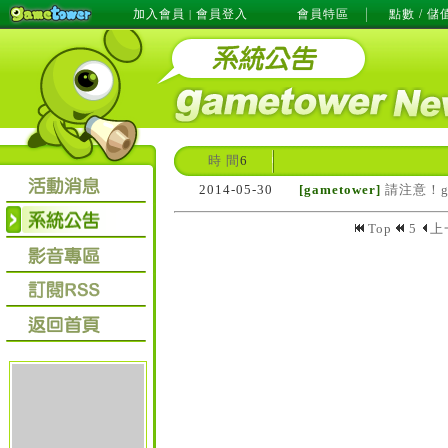
加入會員
會員登入
會員特區
點數 / 儲
|
時 間
6
2014-05-30
[gametower]
請注意！g
Top
5
上