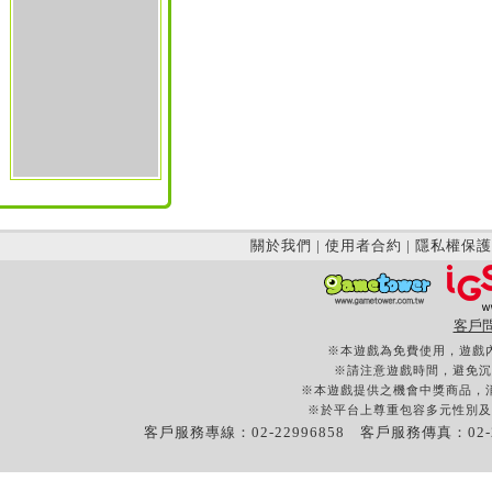
關於我們
|
使用者合約
|
隱私權保護
客戶
※本遊戲為免費使用，遊戲
※請注意遊戲時間，避免沉
※本遊戲提供之機會中獎商品，
※於平台上尊重包容多元性別及
客戶服務專線：02-22996858 客戶服務傳真：02