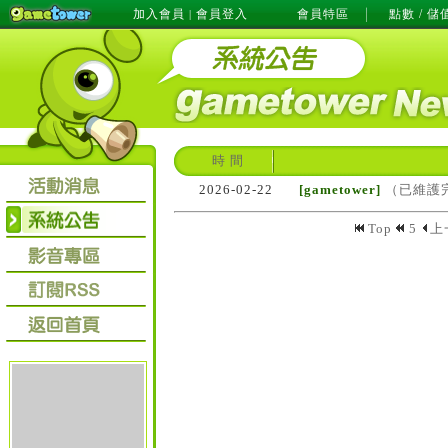
加入會員
會員登入
會員特區
點數 / 儲
|
時 間
2026-02-22
[gametower]
（已維護完
Top
5
上