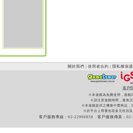
關於我們
|
使用者合約
|
隱私權保護
客戶
※本遊戲為免費使用，遊戲
※請注意遊戲時間，避免沉
※本遊戲提供之機會中獎商品，
※於平台上尊重包容多元性別及
客戶服務專線：02-22996858 客戶服務傳真：02