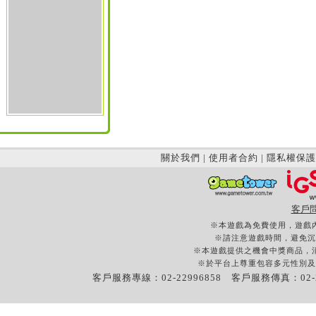
關於我們
|
使用者合約
|
隱私權保護
客戶
※本遊戲為免費使用，遊戲
※請注意遊戲時間，避免沉
※本遊戲提供之機會中獎商品，
※於平台上尊重包容多元性別及
客戶服務專線：02-22996858 客戶服務傳真：02