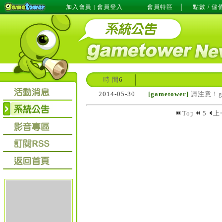
加入會員
會員登入
會員特區
點數 / 儲
|
時 間
6
2014-05-30
[gametower]
請注意！g
Top
5
上