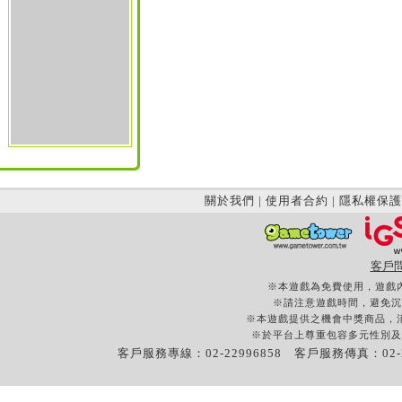
關於我們
|
使用者合約
|
隱私權保護
客戶
※本遊戲為免費使用，遊戲
※請注意遊戲時間，避免沉
※本遊戲提供之機會中獎商品，
※於平台上尊重包容多元性別及
客戶服務專線：02-22996858 客戶服務傳真：02