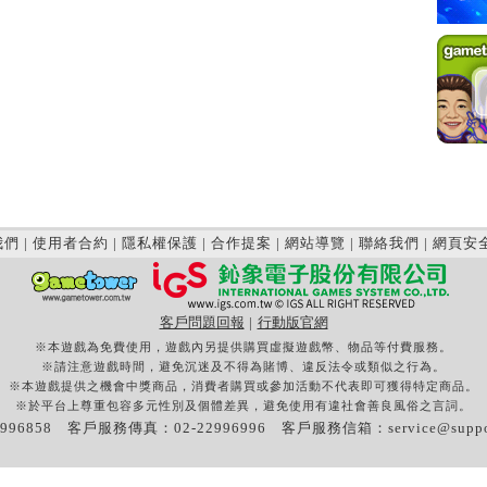
我們
|
使用者合約
|
隱私權保護
|
合作提案
|
網站導覽
|
聯絡我們
|
網頁安
客戶問題回報
|
行動版官網
※本遊戲為免費使用，遊戲內另提供購買虛擬遊戲幣、物品等付費服務。
※請注意遊戲時間，避免沉迷及不得為賭博、違反法令或類似之行為。
※本遊戲提供之機會中獎商品，消費者購買或參加活動不代表即可獲得特定商品。
※於平台上尊重包容多元性別及個體差異，避免使用有違社會善良風俗之言詞。
996858 客戶服務傳真：02-22996996 客戶服務信箱：
service@supp