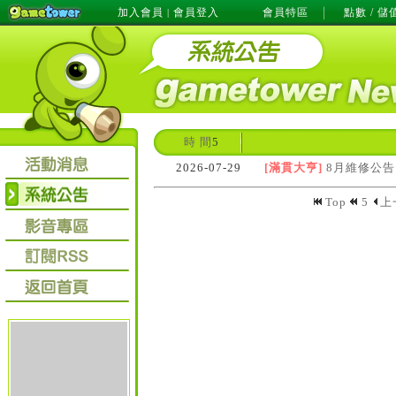
加入會員
會員登入
會員特區
點數 / 儲
|
時 間
5
2026-07-29
[滿貫大亨]
8月維修公告
Top
5
上