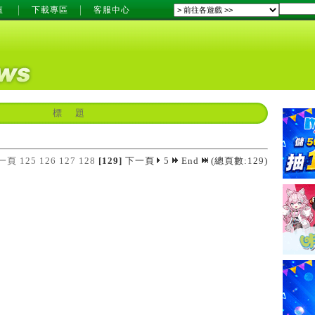
值
下載專區
客服中心
標 題
一頁
125
126
127
128
[129]
下一頁
5
End
(總頁數:129)