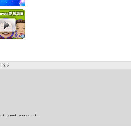
全說明
(D)
ort.gametower.com.tw