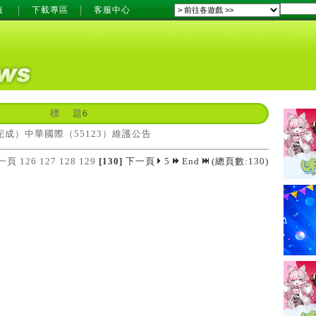
值
下載專區
客服中心
標 題
6
成）中華國際（55123）維護公告
一頁
126
127
128
129
[130]
下一頁
5
End
(總頁數:130)